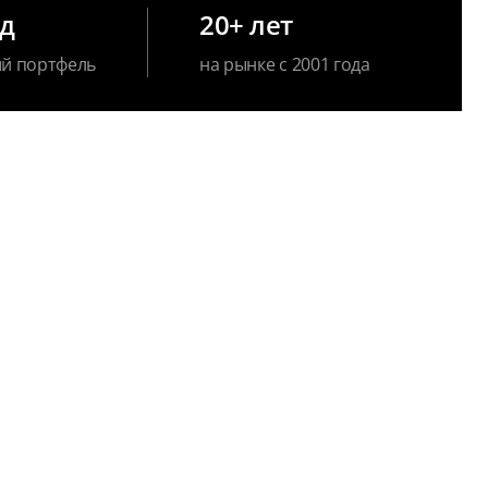
рд
20+ лет
й портфель
на рынке с 2001 года