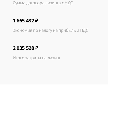
Сумма договора лизинга с НДС
1 665 432 ₽
Экономия по налогу на прибыль и НДС
2 035 528 ₽
Итого затраты на лизинг