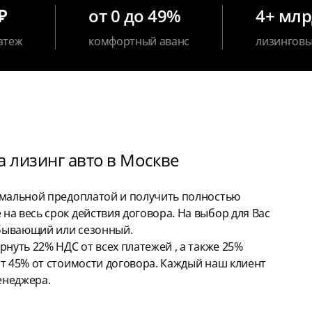
₽
от 0 до 49%
4+ мл
атеж
комфортный аванс
лизинговы
 лизинг авто в Москве
имальной предоплатой и получить полностью
а весь срок действия договора. На выбор для Вас
бывающий или сезонный.
нуть 22% НДС от всех платежей , а также 25%
т 45% от стоимости договора. Каждый наш клиент
енеджера.