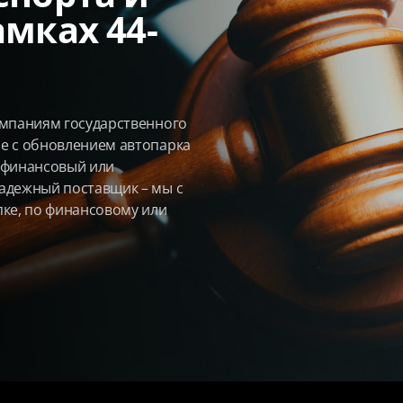
мках 44-
омпаниям государственного
е с обновлением автопарка
 финансовый или
адежный поставщик – мы с
пке, по финансовому или