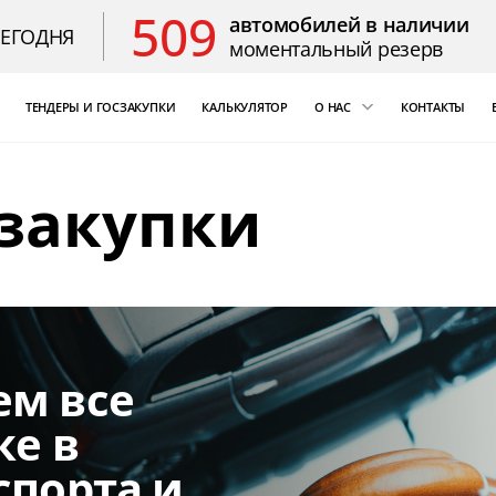
509
автомобилей в наличии
СЕГОДНЯ
моментальный резерв
ТЕНДЕРЫ И ГОСЗАКУПКИ
КАЛЬКУЛЯТОР
О НАС
КОНТАКТЫ
ощь
«Бизнес Кар Лизинг»
сзакупки
т Цезарь
компаний России
Благодарственные 
ем все
ке в
спорта и