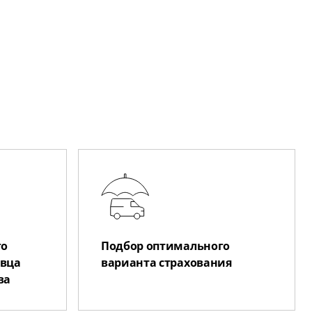
го
Подбор оптимального
авца
варианта страхования
ва