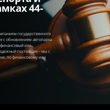
мках 44-
омпаниям государственного
е с обновлением автопарка
 финансовый или
адежный поставщик – мы с
пке, по финансовому или