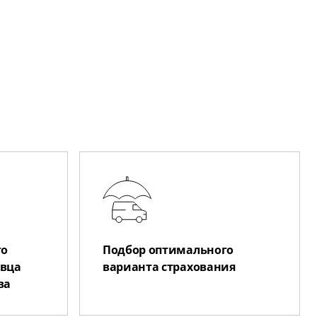
го
Подбор оптимального
авца
варианта страхования
ва