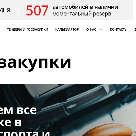
507
автомобилей в наличии
ДНЯ
моментальный резерв
ТЕНДЕРЫ И ГОСЗАКУПКИ
КАЛЬКУЛЯТОР
О НАС
КОНТАКТЫ
ощь
«Бизнес Кар Лизинг»
сзакупки
т Цезарь
компаний России
Благодарственные 
ем все
ке в
спорта и