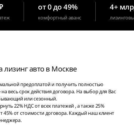
₽
от 0 до 49%
4+ мл
атеж
комфортный аванс
лизинговы
 лизинг авто в Москве
имальной предоплатой и получить полностью
а весь срок действия договора. На выбор для Вас
бывающий или сезонный.
нуть 22% НДС от всех платежей , а также 25%
т 45% от стоимости договора. Каждый наш клиент
енеджера.