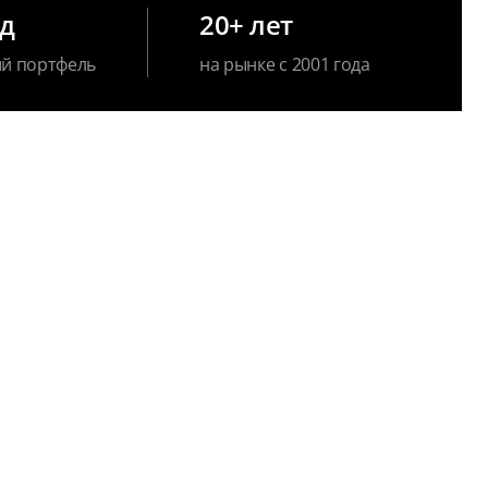
рд
20+ лет
й портфель
на рынке с 2001 года