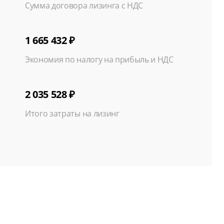
Сумма договора лизинга с НДС
1 665 432 ₽
Экономия по налогу на прибыль и НДС
2 035 528 ₽
Итого затраты на лизинг