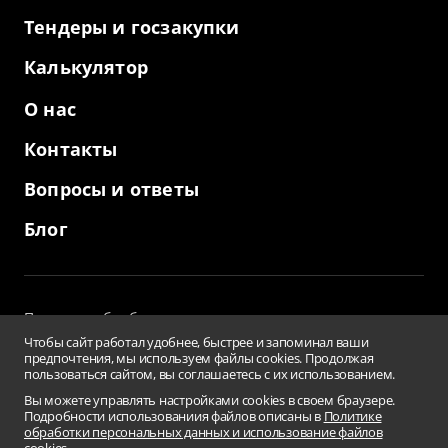
Тендеры и госзакупки
Калькулятор
О нас
Контакты
Вопросы и ответы
Блог
Политика обработки персональных данных
и использование файлов cookies
Чтобы сайт работал удобнее, быстрее и запоминал ваши
Пользовательское соглашение
предпочтения, мы используем файлы cookies. Продолжая
пользоваться сайтом, вы соглашаетесь с их использованием.
Заверения и гарантии
Противодействие коррупции
Вы можете управлять настройками cookies в своем браузере.
Подробности использованиия файлов описаны в
Политике
Условия использования информации сайта
обработки персональных данных и использование файлов
Сводная ведомость результатов проведения СОУТ