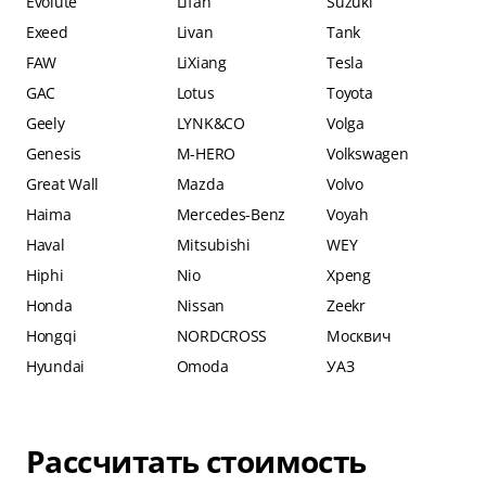
Evolute
Lifan
Suzuki
Exeed
Livan
Tank
FAW
LiXiang
Tesla
GAC
Lotus
Toyota
Geely
LYNK&CO
Volga
Genesis
M-HERO
Volkswagen
Great Wall
Mazda
Volvo
Haima
Mercedes-Benz
Voyah
Haval
Mitsubishi
WEY
Hiphi
Nio
Xpeng
Honda
Nissan
Zeekr
Hongqi
NORDCROSS
Москвич
Hyundai
Omoda
УАЗ
Рассчитать стоимость