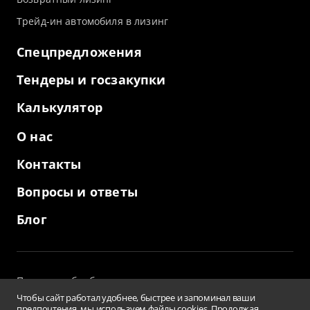
Трейд-ин автомобиля в лизинг
Спецпредложения
Тендеры и госзакупки
Калькулятор
О нас
Контакты
Вопросы и ответы
Блог
Политика обработки персональных данных
и использование файлов cookies
Чтобы сайт работал удобнее, быстрее и запоминал ваши
Пользовательское соглашение
предпочтения, мы используем файлы cookies. Продолжая