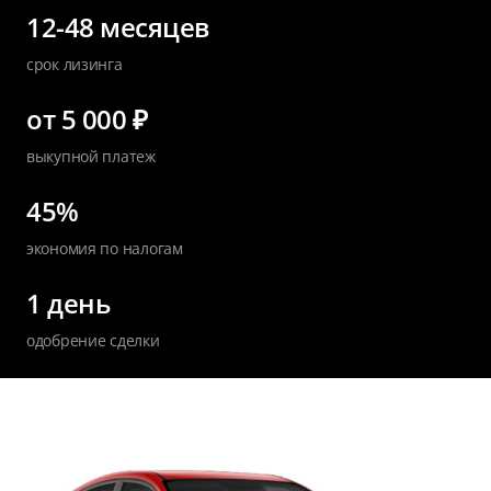
12-48 месяцев
срок лизинга
от 5 000 ₽
выкупной платеж
45%
экономия по налогам
1 день
одобрение сделки