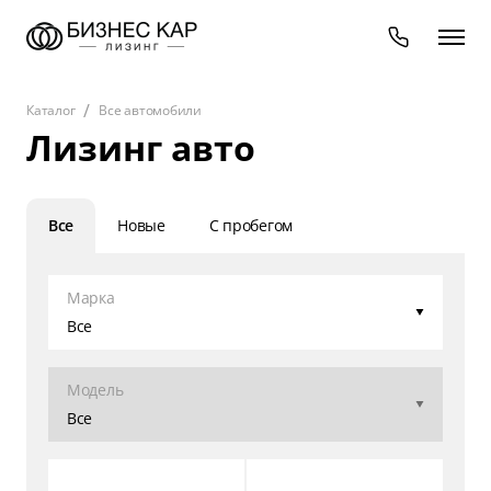
Каталог
Все автомобили
Лизинг авто
Все
Новые
С пробегом
Марка
Все
Модель
Все