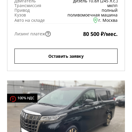
Двигатель
дизель 10.8л (245 л.с.)
Трансмиссия
мкпп
Привод
полный
Кузов
поливомоечная машина
Авто на складе
г. Москва
80 500 ₽/мес.
Лизинг платеж
Оставить заявку
100% НДС