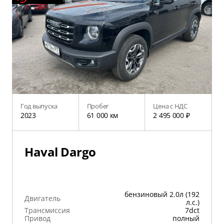
Год выпуска
Пробег
Цена с НДС
2023
61 000 км
2 495 000 ₽
Haval Dargo
бензиновый 2.0л (192
Двигатель
л.с.)
Трансмиссия
7dct
Привод
полный