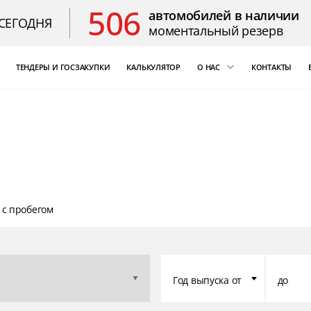
506
автомобилей в наличии
СЕГОДНЯ
моментальный резерв
ТЕНДЕРЫ И ГОСЗАКУПКИ
КАЛЬКУЛЯТОР
О НАС
КОНТАКТЫ
ощь
«Бизнес Кар Лизинг»
т Цезарь
компаний России
Благодарственные 
 с пробегом
Год выпуска от
до