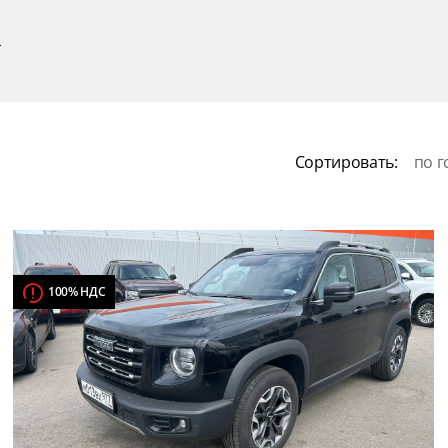
р
Сортировать:
по г
100% НДС