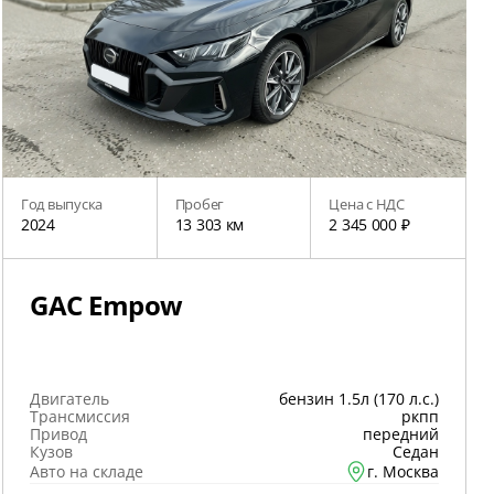
Год выпуска
Пробег
Цена с НДС
2024
13 303 км
2 345 000 ₽
GAC Empow
Двигатель
бензин 1.5л (170 л.с.)
Трансмиссия
ркпп
Привод
передний
Кузов
Седан
Авто на складе
г. Москва