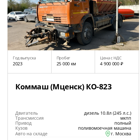
Год выпуска
Пробег
Цена с НДС
2023
25 000 км
4 900 000 ₽
Коммаш (Мценск) КО-823
Двигатель
дизель 10.8л (245 л.с.)
Трансмиссия
мкпп
Привод
полный
Кузов
поливомоечная машина
Авто на складе
г. Москва