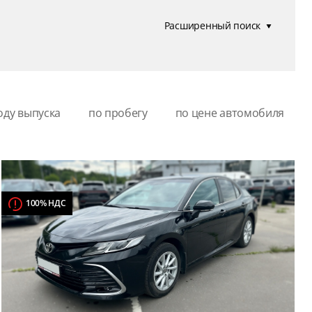
Расширенный поиск
оду выпуска
по пробегу
по цене автомобиля
100% НДС