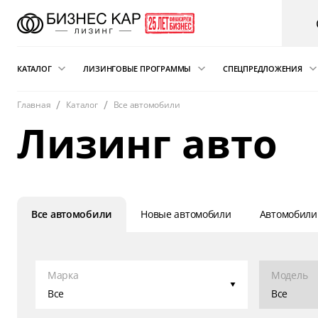
КАТАЛОГ
ЛИЗИНГОВЫЕ ПРОГРАММЫ
СПЕЦПРЕДЛОЖЕНИЯ
Главная
Каталог
Все автомобили
Новые автомобили
Финансовый лизинг
Аварийная пом
Лизинг авто
электрокарам о
Сателлит
Автомобили с пробегом
Операционная аренда
Легковые автомобили
Лизинг для ИП
Складская техника
Подписка на автомобиль
и погрузчики
Все автомобили
Новые автомобили
Автомобили
Возвратный лизинг
Грузовые автомобили
Трейд-ин автомобиля в лизинг
Спецтехника
Марка
Модель
Коммерческий транспорт
Все
Все
Автобусы