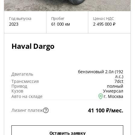
Год выпуска
Пробег
Цена с НДС
2023
61 000 км
2 495 000 ₽
Haval Dargo
бензиновый 2.0л (192
Двигатель
л.с.)
Трансмиссия
7dct
Привод
полный
Кузов
Униерсал
Авто на складе
г. Москва
41 100 ₽/мес.
Лизинг платеж
Оставить заявку