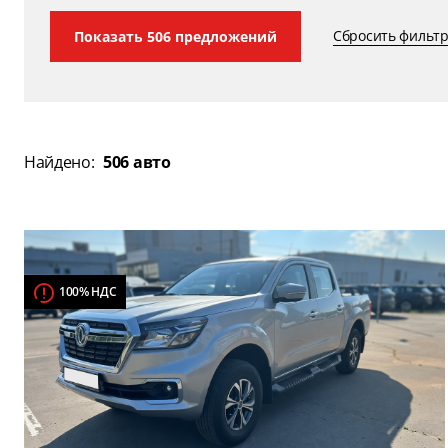
Сбросить фильт
Показать
506
предложений
Найдено:
506 авто
100% НДС