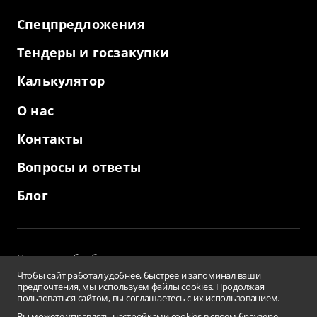
Спецпредложения
Тендеры и госзакупки
Калькулятор
О нас
Контакты
Вопросы и ответы
Блог
Политика обработки персональных данных
и использование файлов cookies
Чтобы сайт работал удобнее, быстрее и запоминал ваши
Пользовательское соглашение
предпочтения, мы используем файлы cookies. Продолжая
пользоваться сайтом, вы соглашаетесь с их использованием.
Заверения и гарантии
Противодействие коррупции
Вы можете управлять настройками cookies в своем браузере.