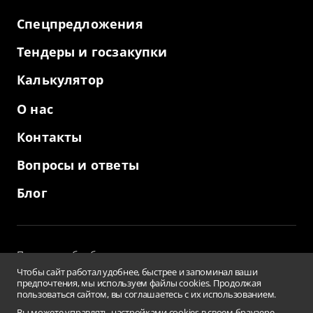
Спецпредложения
Тендеры и госзакупки
Калькулятор
О нас
Контакты
Вопросы и ответы
Блог
Политика обработки персональных данных
и использование файлов cookies
Чтобы сайт работал удобнее, быстрее и запоминал ваши
Пользовательское соглашение
предпочтения, мы используем файлы cookies. Продолжая
пользоваться сайтом, вы соглашаетесь с их использованием.
Заверения и гарантии
Противодействие коррупции
Вы можете управлять настройками cookies в своем браузере.