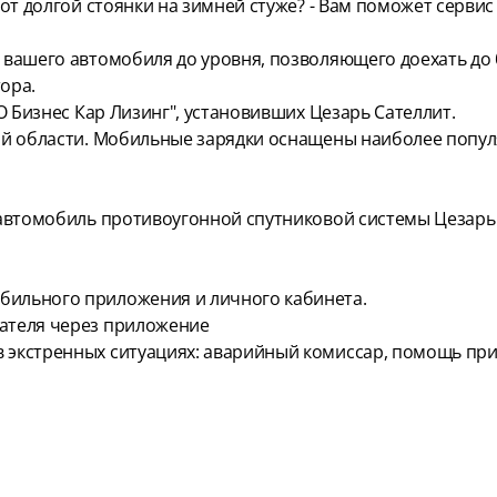
т долгой стоянки на зимней стуже? - Вам поможет серви
ашего автомобиля до уровня, позволяющего доехать до 
тора.
 Бизнес Кар Лизинг", установивших Цезарь Сателлит.
области. Мобильные зарядки оснащены наиболее популярн
втомобиль противоугонной спутниковой системы Цезарь С
бильного приложения и личного кабинета.
гателя через приложение
 экстренных ситуациях: аварийный комиссар, помощь при 