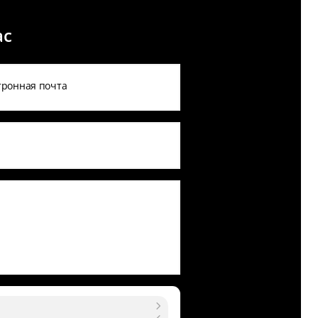
ас
тронная почта