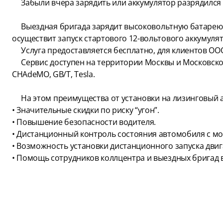
Забыли вчера зарядить или аккумулятор разрядился о
Выездная бригада зарядит высоковольтную батарею в
осуществит запуск стартового 12-вольтового аккумуля
Услуга предоставляется бесплатно, для клиентов ООО
Сервис доступен на территории Москвы и Московской 
CHAdeMO, GB/T, Tesla.
На этом преимущества от установки на лизинговый а
• Значительные скидки по риску “угон”.
• Повышение безопасности водителя.
• Дистанционный контроль состояния автомобиля с мо
• Возможность установки дистанционного запуска дви
• Помощь сотрудников коллцентра и выездных бригад в