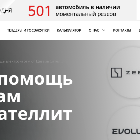
501
автомобиль в наличии
ОДНЯ
моментальный резерв
ТЕНДЕРЫ И ГОСЗАКУПКИ
КАЛЬКУЛЯТОР
О НАС
КОНТАКТЫ
ощь
«Бизнес Кар Лизинг»
т Цезарь
компаний России
ь электрокарам от Цезарь Сател…
Благодарственные 
 помощь
ам
Сателлит