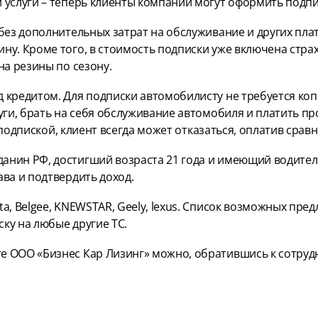
 услуги – теперь клиенты компании могут оформить подпи
без дополнительных затрат на обслуживание и других пла
ну. Кроме того, в стоимость подписки уже включена стр
на резины по сезону.
 кредитом. Для подписки автомобилисту не требуется коп
ги, брать на себя обслуживание автомобиля и платить про
с подпиской, клиент всегда может отказаться, оплатив сра
нин РФ, достигший возраста 21 года и имеющий водительс
ва и подтвердить доход.
a, Belgee, KNEWSTAR, Geely, lexus. Список возможных пре
ку на любые другие ТС.
е ООО «Бизнес Кар Лизинг» можно, обратившись к сотруд