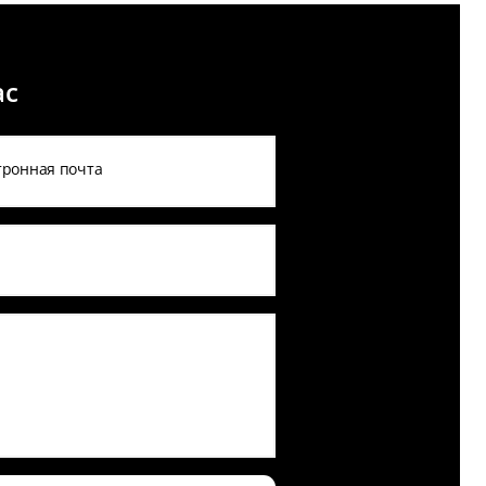
ас
тронная почта