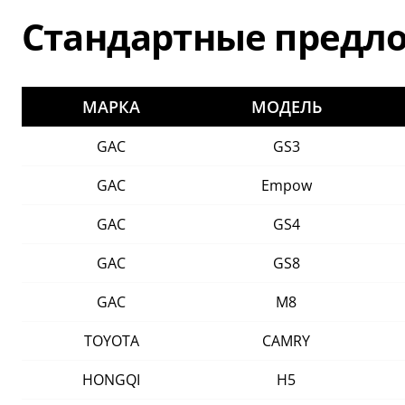
Стандартные предл
МАРКА
МОДЕЛЬ
GAC
GS3
GAC
Empow
GAC
GS4
GAC
GS8
GAC
M8
TOYOTA
CAMRY
HONGQI
H5