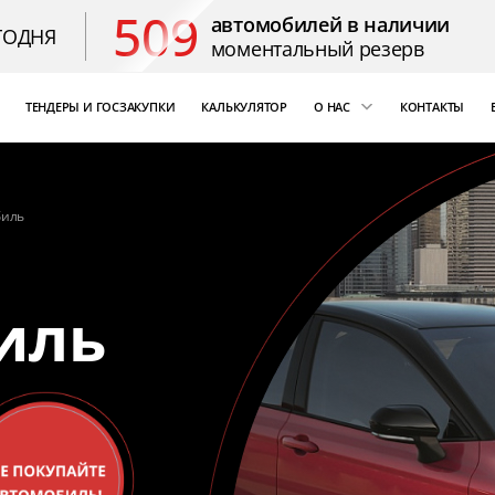
509
автомобилей в наличии
ГОДНЯ
моментальный резерв
ТЕНДЕРЫ И ГОСЗАКУПКИ
КАЛЬКУЛЯТОР
О НАС
КОНТАКТЫ
ощь
«Бизнес Кар Лизинг»
т Цезарь
компаний России
биль
Благодарственные 
иль