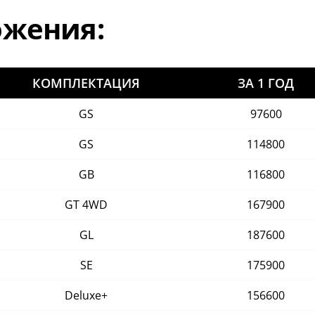
ожения:
КОМПЛЕКТАЦИЯ
ЗА 1 ГОД
GS
97600
GS
114800
GB
116800
GT 4WD
167900
GL
187600
SE
175900
Deluxe+
156600