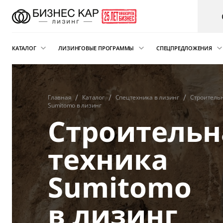
КАТАЛОГ
ЛИЗИНГОВЫЕ ПРОГРАММЫ
СПЕЦПРЕДЛОЖЕНИЯ
Новые автомобили
Финансовый лизинг
Аварийная пом
электрокарам о
Сателлит
Автомобили с пробегом
Операционная аренда
Главная
Каталог
Спецтехника в лизинг
Строительн
Sumitomo в лизинг
Легковые автомобили
Лизинг для ИП
Строительн
Складская техника
Подписка на автомобиль
и погрузчики
техника
Возвратный лизинг
Грузовые автомобили
Sumitomo
Трейд-ин автомобиля в лизинг
Спецтехника
в лизинг
Коммерческий транспорт
Автобусы