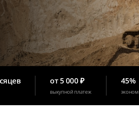
есяцев
от 5 000 ₽
45%
выкупной платеж
эконом