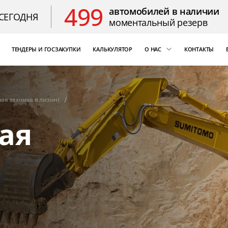
499
автомобилей в наличии
СЕГОДНЯ
моментальный резерв
ТЕНДЕРЫ И ГОСЗАКУПКИ
КАЛЬКУЛЯТОР
О НАС
КОНТАКТЫ
ощь
«Бизнес Кар Лизинг»
т Цезарь
компаний России
ая техника в лизинг
Благодарственные 
ая