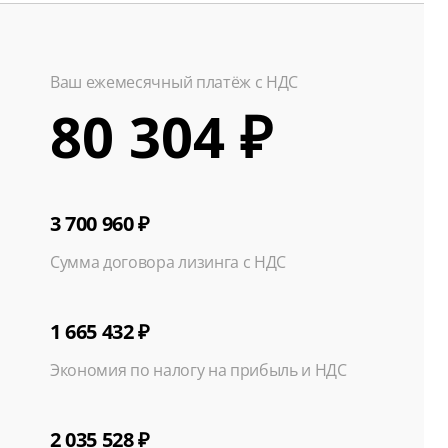
Ваш ежемесячный платёж с НДС
80 304 ₽
3 700 960 ₽
Сумма договора лизинга с НДС
1 665 432 ₽
Экономия по налогу на прибыль и НДС
2 035 528 ₽