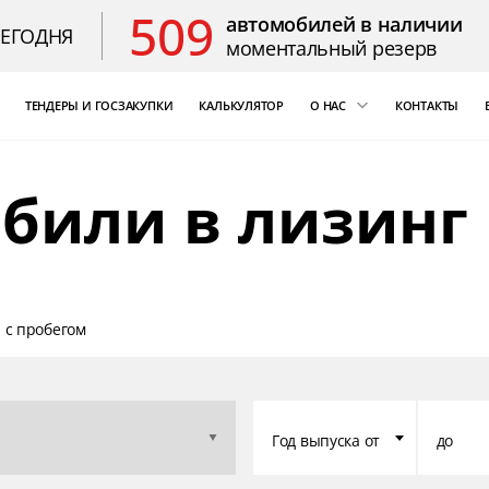
509
автомобилей в наличии
СЕГОДНЯ
моментальный резерв
ТЕНДЕРЫ И ГОСЗАКУПКИ
КАЛЬКУЛЯТОР
О НАС
КОНТАКТЫ
ощь
«Бизнес Кар Лизинг»
били в лизинг
т Цезарь
компаний России
Благодарственные 
 с пробегом
Год выпуска от
до