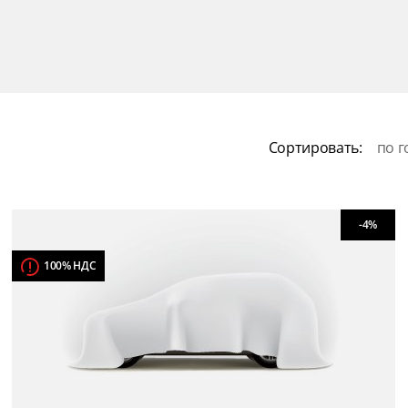
Сортировать:
по г
-4%
100% НДС