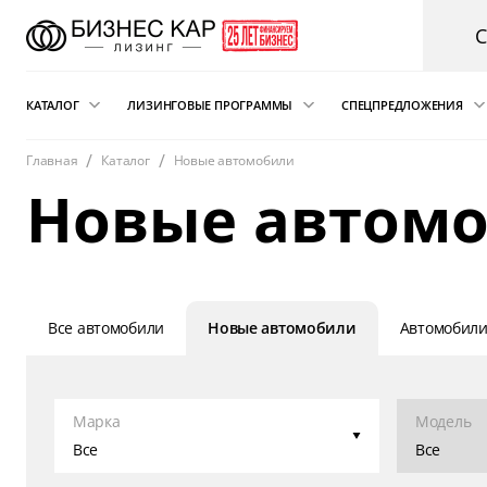
КАТАЛОГ
ЛИЗИНГОВЫЕ ПРОГРАММЫ
СПЕЦПРЕДЛОЖЕНИЯ
Главная
Каталог
Новые автомобили
Новые автомобили
Финансовый лизинг
Аварийная пом
Новые автомо
электрокарам о
Сателлит
Автомобили с пробегом
Операционная аренда
Легковые автомобили
Лизинг для ИП
Складская техника
Подписка на автомобиль
и погрузчики
Все автомобили
Новые автомобили
Автомобили
Возвратный лизинг
Грузовые автомобили
Трейд-ин автомобиля в лизинг
Спецтехника
Марка
Модель
Коммерческий транспорт
Все
Все
Автобусы