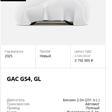
Год выпуска
Пробег
Цена с НДС
2025
Новый
3 949 000 ₽
3 792 000 ₽
GAC GS4, GL
Двигатель
Бензин 2.0л (231 л.с.)
Трансмиссия
Автомат
Привод
Полный
Кузов
Внедорожник 5 дв.