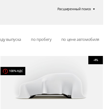
Расширенный поиск
оду выпуска
по пробегу
по цене автомобиля
-4%
100% НДС