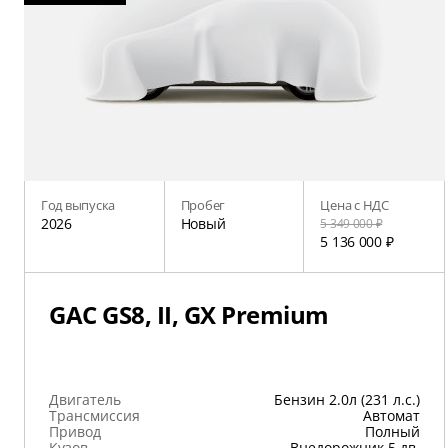
Год выпуска
Пробег
Цена с НДС
2026
Новый
5 349 000 ₽
5 136 000 ₽
GAC GS8, II, GX Premium
Двигатель
Бензин 2.0л (231 л.с.)
Трансмиссия
Автомат
Привод
Полный
Кузов
Внедорожник 5 дв.