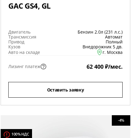
GAC GS4, GL
Двигатель
Бензин 2.0л (231 л.с.)
Трансмиссия
Автомат
Привод
Полный
Кузов
Внедорожник 5 дв.
Авто на складе
г. Москва
62 400 ₽/мес.
Лизинг платеж
Оставить заявку
-4%
100% НДС