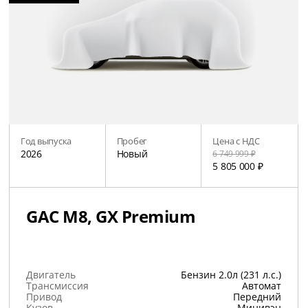
Год выпуска
Пробег
Цена с НДС
2026
Новый
6 749 999 ₽
5 805 000 ₽
GAC M8, GX Premium
Двигатель
Бензин 2.0л (231 л.с.)
Трансмиссия
Автомат
Привод
Передний
Кузов
Минивэн