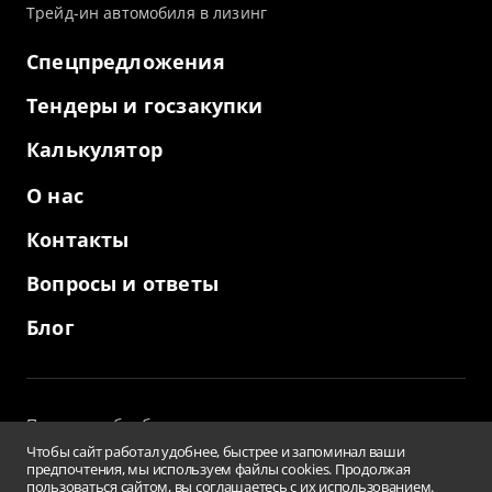
Трейд-ин автомобиля в лизинг
Спецпредложения
Тендеры и госзакупки
Калькулятор
О нас
Контакты
Вопросы и ответы
Блог
Политика обработки персональных данных
и использование файлов cookies
Чтобы сайт работал удобнее, быстрее и запоминал ваши
Пользовательское соглашение
предпочтения, мы используем файлы cookies. Продолжая
пользоваться сайтом, вы соглашаетесь с их использованием.
Заверения и гарантии