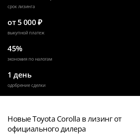
срок лизинга
от 5 000 ₽
выкупной платеж
45%
экономия по налогам
1 день
одобрение сделки
Новые Toyota Corolla в лизинг от
официального дилера