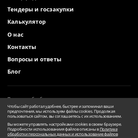
Тендеры и госзакупки
Калькулятор
О нас
Контакты
Вопросы и ответы
Блог
Политика обработки персональных данных
и использование файлов cookies
Чтобы сайт работал удобнее, быстрее и запоминал ваши
Пользовательское соглашение
предпочтения, мы используем файлы cookies. Продолжая
пользоваться сайтом, вы соглашаетесь с их использованием.
Заверения и гарантии
Противодействие коррупции
Вы можете управлять настройками cookies в своем браузере.
Подробности использованиия файлов описаны в
Политике
Условия использования информации сайта
обработки персональных данных и использование файлов
Сводная ведомость результатов проведения СОУТ