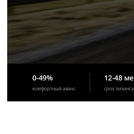
0-49%
12-48 м
комфортный аванс
срок лизинга