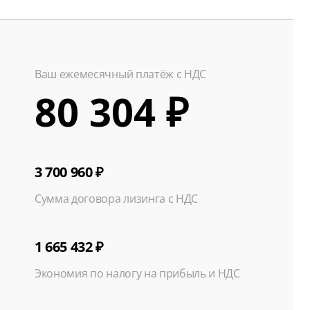
Ваш ежемесячный платёж с НДС
80 304 ₽
3 700 960 ₽
Сумма договора лизинга с НДС
1 665 432 ₽
Экономия по налогу на прибыль и НДС