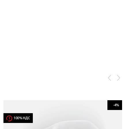
-4%
100% НДС