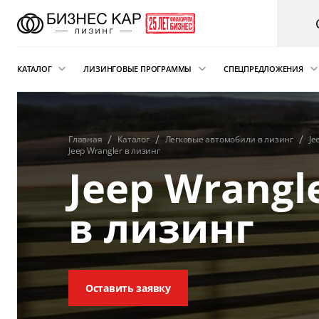
КАТАЛОГ
ЛИЗИНГОВЫЕ ПРОГРАММЫ
СПЕЦПРЕДЛОЖЕНИЯ
Новые автомобили
Финансовый лизинг
Аварийная пом
электрокарам о
Сателлит
Автомобили с пробегом
Операционная аренда
Главная
Каталог
Легковые автомобили в лизинг
Je
Jeep Wrangler в лизинг
Легковые автомобили
Лизинг для ИП
Jeep Wrangl
Складская техника
Подписка на автомобиль
и погрузчики
в лизинг
Возвратный лизинг
Грузовые автомобили
Трейд-ин автомобиля в лизинг
Спецтехника
Коммерческий транспорт
Оставить заявку
Автобусы