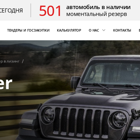
501
автомобиль в наличии
СЕГОДНЯ
моментальный резерв
ТЕНДЕРЫ И ГОСЗАКУПКИ
КАЛЬКУЛЯТОР
О НАС
КОНТАКТЫ
ощь
«Бизнес Кар Лизинг»
т Цезарь
компаний России
ep в лизинг
Благодарственные 
er