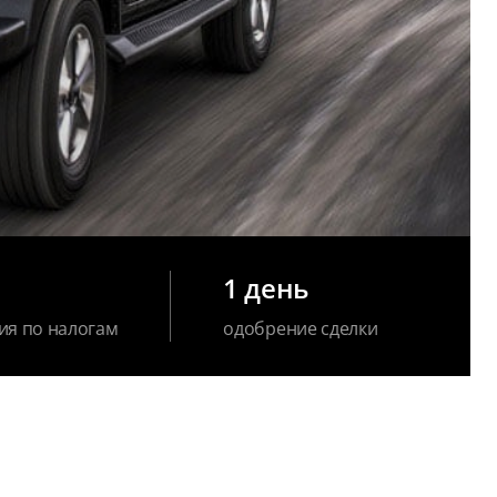
1 день
ия по налогам
одобрение сделки