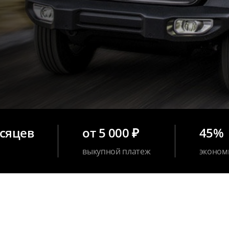
есяцев
от 5 000 ₽
45%
выкупной платеж
эконом