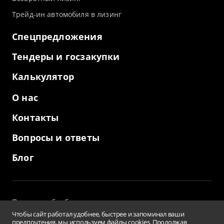
Трейд-ин автомобиля в лизинг
Спецпредложения
Тендеры и госзакупки
Калькулятор
О нас
Контакты
Вопросы и ответы
Блог
Политика обработки персональных данных
и использование файлов cookies
Чтобы сайт работал удобнее, быстрее и запоминал ваши
Пользовательское соглашение
предпочтения, мы используем файлы cookies. Продолжая