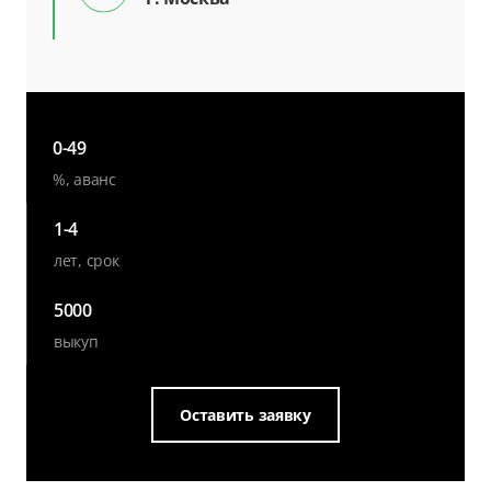
0-49
%, аванс
1-4
лет, срок
5000
выкуп
Оставить заявку