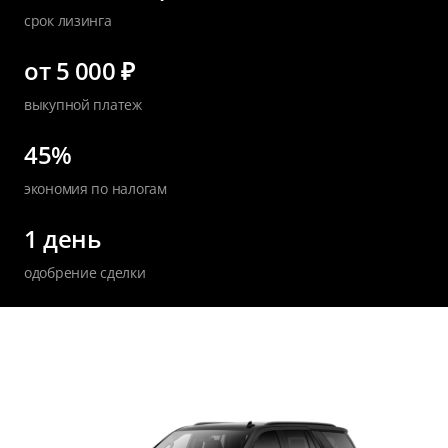
срок лизинга
от 5 000 ₽
выкупной платеж
45%
экономия по налогам
1 день
одобрение сделки