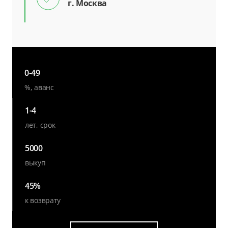
г. Москва
0-49
%, аванс
1-4
лет, срок
5000
выкуп
45%
к возврату