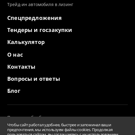
Трейд-ин автомобиля в лизинг
Спецпредложения
Тендеры и госзакупки
Калькулятор
О нас
Контакты
Вопросы и ответы
Блог
Политика обработки персональных данных
и использование файлов cookies
Чтобы сайт работал удобнее, быстрее и запоминал ваши
Пользовательское соглашение
предпочтения, мы используем файлы cookies. Продолжая
пользоваться сайтом, вы соглашаетесь с их использованием.