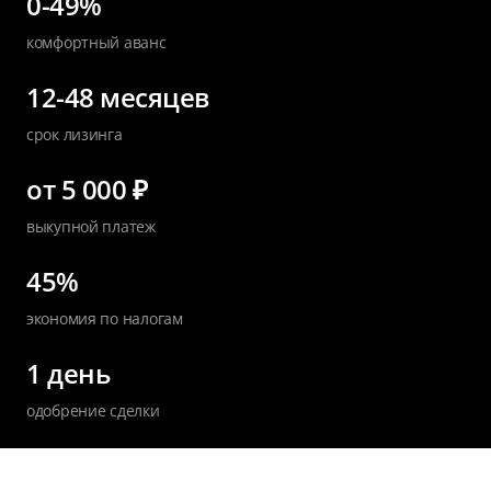
0-49%
комфортный аванс
12-48 месяцев
срок лизинга
от 5 000 ₽
выкупной платеж
45%
экономия по налогам
1 день
одобрение сделки