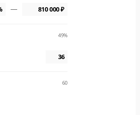
49%
60