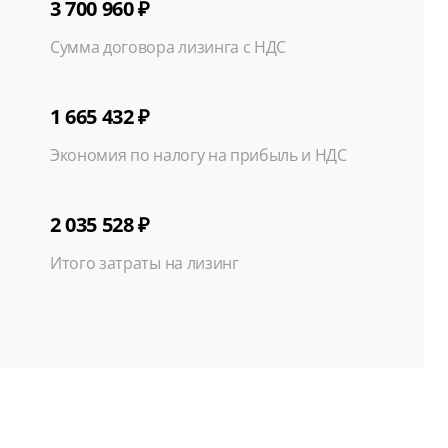
3 700 960 ₽
Сумма договора лизинга с НДС
1 665 432 ₽
Экономия по налогу на прибыль и НДС
2 035 528 ₽
Итого затраты на лизинг