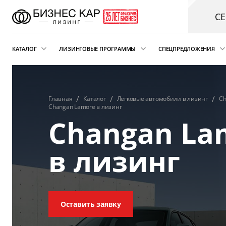
С
КАТАЛОГ
ЛИЗИНГОВЫЕ ПРОГРАММЫ
СПЕЦПРЕДЛОЖЕНИЯ
Новые автомобили
Финансовый лизинг
Аварийная пом
электрокарам о
Сателлит
Автомобили с пробегом
Операционная аренда
Главная
Каталог
Легковые автомобили в лизинг
Ch
Changan Lamore в лизинг
Легковые автомобили
Лизинг для ИП
Changan La
Складская техника
Подписка на автомобиль
и погрузчики
в лизинг
Возвратный лизинг
Грузовые автомобили
Трейд-ин автомобиля в лизинг
Спецтехника
Коммерческий транспорт
Оставить заявку
Автобусы