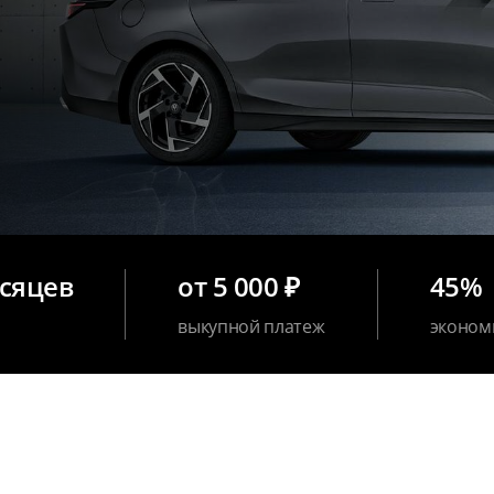
есяцев
от 5 000 ₽
45%
выкупной платеж
эконом