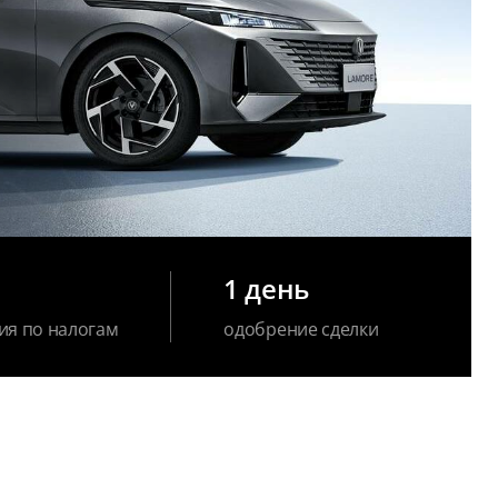
1 день
ия по налогам
одобрение сделки