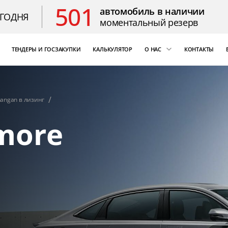
501
автомобиль в наличии
ЕГОДНЯ
моментальный резерв
ТЕНДЕРЫ И ГОСЗАКУПКИ
КАЛЬКУЛЯТОР
О НАС
КОНТАКТЫ
ощь
«Бизнес Кар Лизинг»
т Цезарь
компаний России
angan в лизинг
Благодарственные 
more