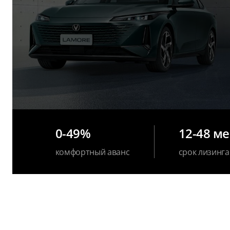
0-49%
12-48 м
комфортный аванс
срок лизинга