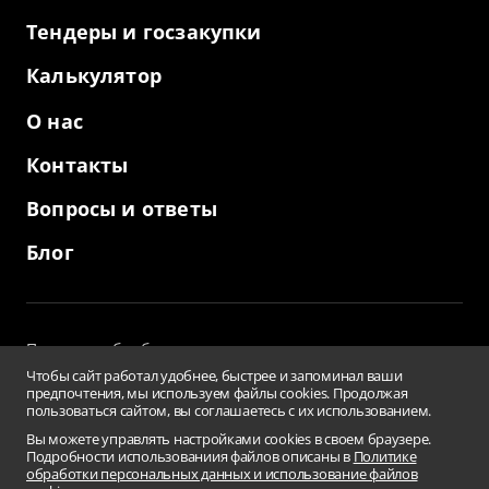
Тендеры и госзакупки
Калькулятор
О нас
Контакты
Вопросы и ответы
Блог
Политика обработки персональных данных
и использование файлов cookies
Чтобы сайт работал удобнее, быстрее и запоминал ваши
Пользовательское соглашение
предпочтения, мы используем файлы cookies. Продолжая
пользоваться сайтом, вы соглашаетесь с их использованием.
Заверения и гарантии
Противодействие коррупции
Вы можете управлять настройками cookies в своем браузере.
Подробности использованиия файлов описаны в
Политике
Условия использования информации сайта
обработки персональных данных и использование файлов
Сводная ведомость результатов проведения СОУТ