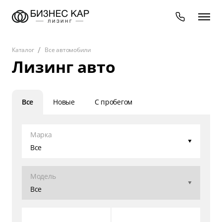
Каталог
Все автомобили
Лизинг авто
Все
Новые
С пробегом
Марка
Все
Модель
Все