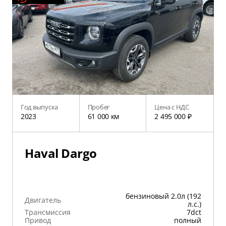
Год выпуска
Пробег
Цена с НДС
2023
61 000 км
2 495 000 ₽
Haval Dargo
бензиновый 2.0л (192
Двигатель
л.с.)
Трансмиссия
7dct
Привод
полный