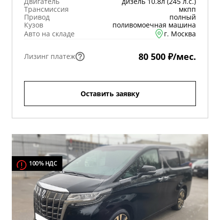
Двигатель
дизель 10.8л (245 л.с.)
Трансмиссия
мкпп
Привод
полный
Кузов
поливомоечная машина
Авто на складе
г. Москва
80 500 ₽/мес.
Лизинг платеж
Оставить заявку
100% НДС