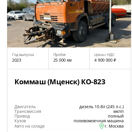
Год выпуска
Пробег
Цена с НДС
2023
25 000 км
4 900 000 ₽
Коммаш (Мценск) КО-823
Двигатель
дизель 10.8л (245 л.с.)
Трансмиссия
мкпп
Привод
полный
Кузов
поливомоечная машина
Авто на складе
г. Москва