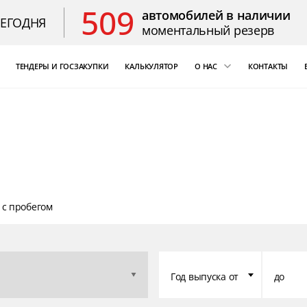
509
автомобилей в наличии
СЕГОДНЯ
моментальный резерв
ТЕНДЕРЫ И ГОСЗАКУПКИ
КАЛЬКУЛЯТОР
О НАС
КОНТАКТЫ
ощь
«Бизнес Кар Лизинг»
т Цезарь
компаний России
Благодарственные 
 с пробегом
Год выпуска от
до