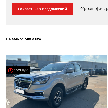
Сбросить фильт
Показать
509
предложений
Найдено:
509 авто
100% НДС