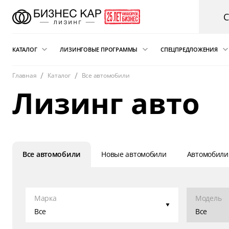
КАТАЛОГ
ЛИЗИНГОВЫЕ ПРОГРАММЫ
СПЕЦПРЕДЛОЖЕНИЯ
Главная
Каталог
Все автомобили
Новые автомобили
Финансовый лизинг
Аварийная пом
Лизинг авто
электрокарам о
Сателлит
Автомобили с пробегом
Операционная аренда
Легковые автомобили
Лизинг для ИП
Складская техника
Подписка на автомобиль
и погрузчики
Все автомобили
Новые автомобили
Автомобили
Возвратный лизинг
Грузовые автомобили
Трейд-ин автомобиля в лизинг
Спецтехника
Марка
Модель
Коммерческий транспорт
Все
Все
Автобусы