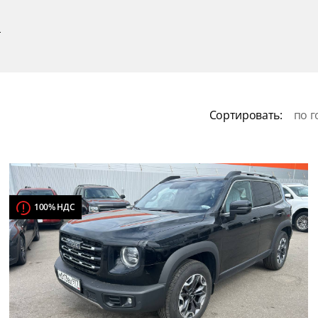
р
Сортировать:
по г
100% НДС