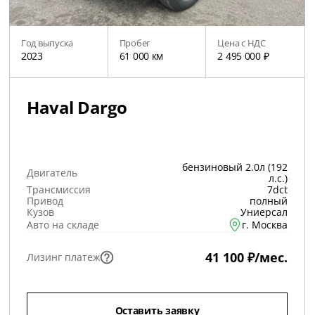
Год выпуска
Пробег
Цена с НДС
2023
61 000 км
2 495 000 ₽
Haval Dargo
бензиновый 2.0л (192
Двигатель
л.с.)
Трансмиссия
7dct
Привод
полный
Кузов
Униерсал
Авто на складе
г. Москва
41 100 ₽/мес.
Лизинг платеж
Оставить заявку