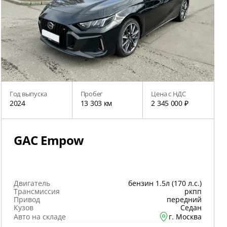
Год выпуска
Пробег
Цена с НДС
2024
13 303 км
2 345 000 ₽
GAC Empow
Двигатель
бензин 1.5л (170 л.с.)
Трансмиссия
ркпп
Привод
передний
Кузов
Седан
Авто на складе
г. Москва