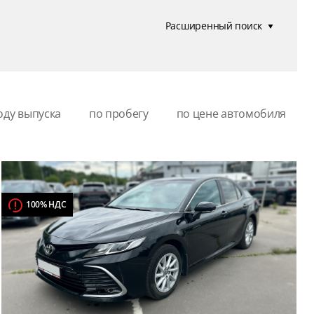
Расширенный поиск
оду выпуска
по пробегу
по цене автомобиля
100% НДС