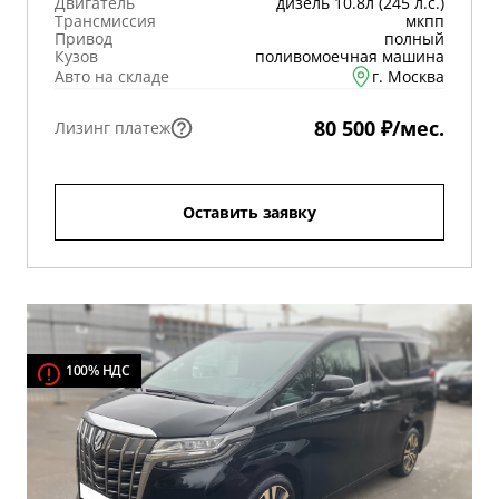
Двигатель
дизель 10.8л (245 л.с.)
Трансмиссия
мкпп
Привод
полный
Кузов
поливомоечная машина
Авто на складе
г. Москва
80 500 ₽/мес.
Лизинг платеж
Оставить заявку
100% НДС