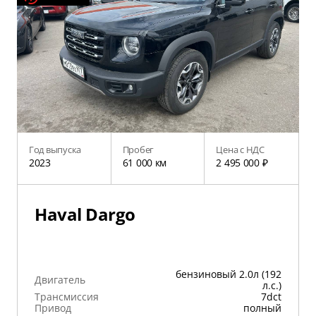
Год выпуска
Пробег
Цена с НДС
2023
61 000 км
2 495 000 ₽
Haval Dargo
бензиновый 2.0л (192
Двигатель
л.с.)
Трансмиссия
7dct
Привод
полный