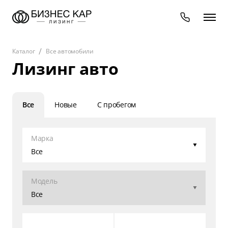
Каталог
Все автомобили
Лизинг авто
Все
Новые
С пробегом
Марка
Все
Модель
Все