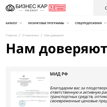
КАТАЛОГ
ЛИЗИНГОВЫЕ ПРОГРАММЫ
СПЕЦПРЕДЛОЖЕНИЯ
Главная
О компании
Нам доверяют
Новые автомобили
Финансовый лизинг
Аварийная пом
Нам доверяю
электрокарам о
Сателлит
Автомобили с пробегом
Операционная аренда
Легковые автомобили
Лизинг для ИП
Складская техника
Подписка на автомобиль
и погрузчики
МИД РФ
Возвратный лизинг
Грузовые автомобили
Трейд-ин автомобиля в лизинг
Спецтехника
Благодарим вас за плодотвор
ответственную и активную ра
транспортных средств, оптим
Коммерческий транспорт
своевременные ценовые пре
Автобусы