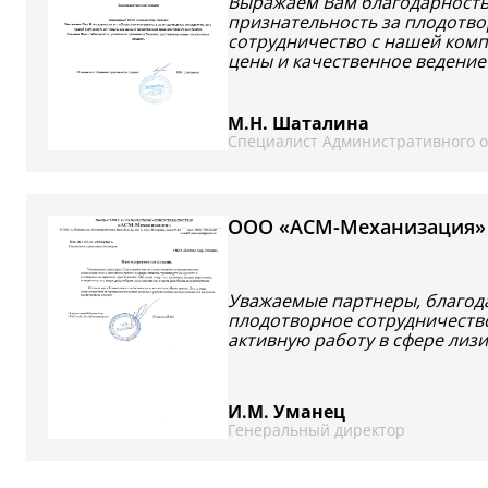
Выражаем Вам благодарность
признательность за плодотв
сотрудничество с нашей ком
цены и качественное ведение
М.Н. Шаталина
Специалист Административного о
ООО «АСМ-Механизация»
Уважаемые партнеры, благода
плодотворное сотрудничество
активную работу в сфере лизи
И.М. Уманец
Генеральный директор