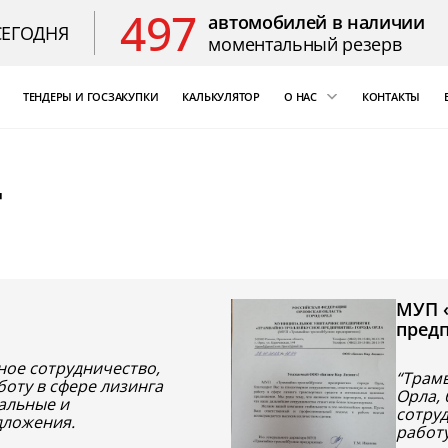
497
автомобилей в наличии
СЕГОДНЯ
моментальный резерв
ТЕНДЕРЫ И ГОСЗАКУПКИ
КАЛЬКУЛЯТОР
О НАС
КОНТАКТЫ
ощь
«Бизнес Кар Лизинг»
т
т Цезарь
компаний России
Благодарственные 
МУП 
пред
ное сотрудничество,
“Трам
боту в сфере лизинга
Орла, 
альные и
сотру
дложения.
работу