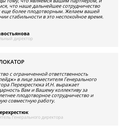
ды тому, что являемся вашим партнером, и
мся, что наше дальнейшее сотрудничество
т еще более плодотворным. Желаем вашей
нии стабильности в это неспокойное время.
Савостьянова
льный директор
ЛОКАТОР
тво с ограниченной ответственность
пейдж» в лице заместителя Генерального
тора Перехрестюка И.Н. выражает
арность Вам и Вашему коллективу за
летнее плодотворное сотрудничество и
ную совместную работу.
Перехрестюк
итель Генерального директора