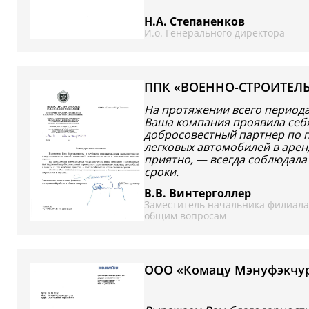
Н.А. Степаненков
И.о. Генерального директора
ППК «ВОЕННО-СТРОИТЕЛ
На протяжении всего периода
Ваша компания проявила себ
добросовестный партнер по 
легковых автомобилей в аренд
приятно, — всегда соблюдала
сроки.
В.В. Винтерголлер
Заместитель начальника филиала
общим вопросам
ООО «Комацу Мэнуфэкчур