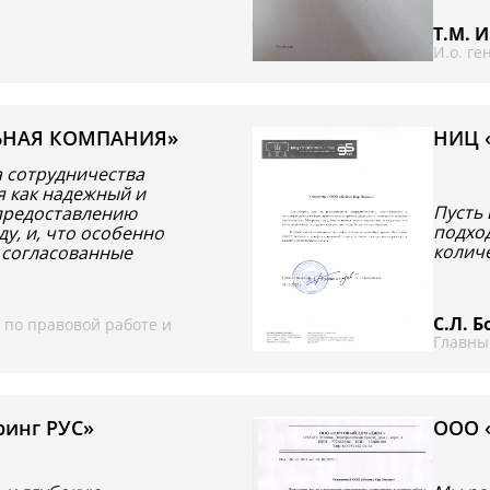
Т.М. 
И.о. г
ЬНАЯ КОМПАНИЯ»
НИЦ 
 сотрудничества
я как надежный и
Пусть
предоставлению
подход
у, и, что особенно
количе
 согласованные
С.Л. 
 по правовой работе и
Главны
инг РУС»
ООО 