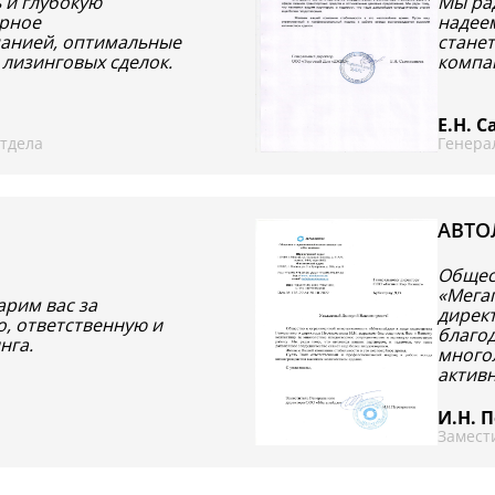
 и глубокую
Мы ра
орное
надее
панией, оптимальные
стане
 лизинговых сделок.
компа
Е.Н. 
тдела
Генера
АВТО
Общес
«Мега
рим вас за
дирек
, ответственную и
благод
нга.
много
актив
И.Н. 
Замест