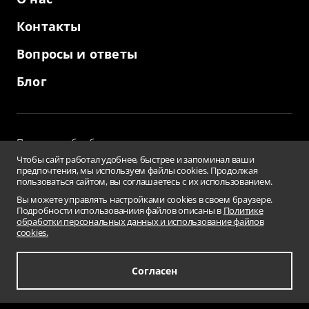
Контакты
Вопросы и ответы
Блог
Политика обработки персональных данных
и использование файлов cookies
Чтобы сайт работал удобнее, быстрее и запоминал ваши
Пользовательское соглашение
предпочтения, мы используем файлы cookies. Продолжая
пользоваться сайтом, вы соглашаетесь с их использованием.
Заверения и гарантии
Противодействие коррупции
Вы можете управлять настройками cookies в своем браузере.
Подробности использованиия файлов описаны в
Политике
Условия использования информации сайта
обработки персональных данных и использование файлов
Сводная ведомость результатов проведения СОУТ
cookies.
Перечень рекомендуемых мероприятий
по улучшению условий труда
Карта сайта
Согласен
© 2001-2026 «Бизнес Кар Лизинг»