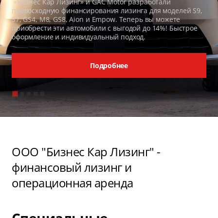
«Бизнес Кар Лизинг» и GAC Motor разработали
превосходную финансирования лизинга для моделей S9,
S7, GS4, M8, GS8, Aion и Empow. Теперь вы можете
приобрести эти автомобили с выгодой до 14%! Быстрое
оформление и индивидуальный подход.
Подробнее
ООО "Бизнес Кар Лизинг" -
финансовый лизинг и
операционная аренда