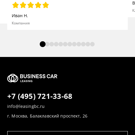
В
К
Иван Н.
Компания
+7 (495) 721-33-68
info@leasingbc.ru
г. Москва, Балаклавский проспект, 26