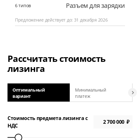
Разъем для зарядки
6 типов
Предложение действует до: 31 декабря 2026
Рассчитать стоимость
лизинга
Оптимальный
Минимальный
вариант
платеж
а
Стоимость предмета лизинга с
НДС