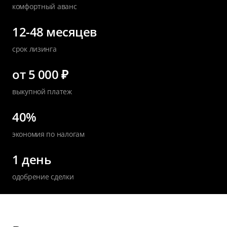
комфортный аванс
12-48 месяцев
срок лизинга
от 5 000 ₽
выкупной платеж
40%
экономия по налогам
1 день
одобрение сделки