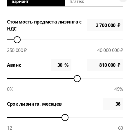
вариант
платеж
а
Стоимость предмета лизинга с
НДС
250 000 ₽
40 000 000 ₽
Аванс
0%
49%
Срок лизинга, месяцев
12
60