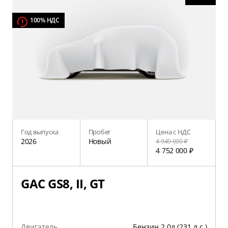
100% НДС
Год выпуска
Пробег
Цена с НДС
2026
Новый
4 949 000 ₽
4 752 000 ₽
GAC GS8, II, GT
Двигатель
Бензин 2.0л (231 л.с.)