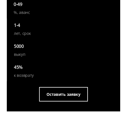
0-49
%, аванс
1-4
лет, срок
5000
выкуп
45%
к возврату
Оставить заявку