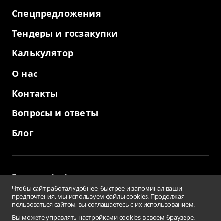
Спецпредложения
Тендеры и госзакупки
Калькулятор
О нас
Контакты
Вопросы и ответы
Блог
Политика обработки персональных данных
и использование файлов cookies
Чтобы сайт работал удобнее, быстрее и запоминал ваши
Пользовательское соглашение
предпочтения, мы используем файлы cookies. Продолжая
пользоваться сайтом, вы соглашаетесь с их использованием.
Заверения и гарантии
Противодействие коррупции
Вы можете управлять настройками cookies в своем браузере.