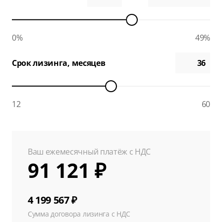
0%
49%
Срок лизинга, месяцев
12
60
Ваш ежемесячный платёж с НДС
91 121 ₽
4 199 567 ₽
Сумма договора лизинга с НДС