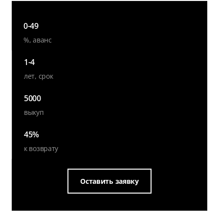
0-49
%, аванс
1-4
лет, срок
5000
выкуп
45%
к возврату
Оставить заявку