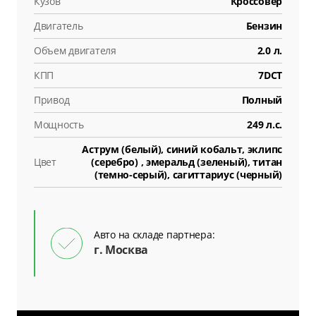
Кузов
Кроссовер
Двигатель
Бензин
Объем двигателя
2.0 л.
КПП
7DCT
Привод
Полный
Мощность
249 л.с.
Аструм (белый), синий кобальт, эклипс
Цвет
(серебро) , эмеральд (зеленый), титан
(темно-серый), сагиттариус (черный)
Авто на складе партнера:
г. Москва