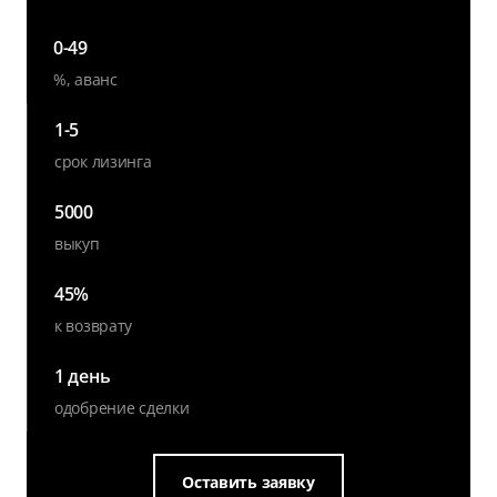
0-49
%, аванс
1-5
срок лизинга
5000
выкуп
45%
к возврату
1 день
одобрение сделки
Оставить заявку