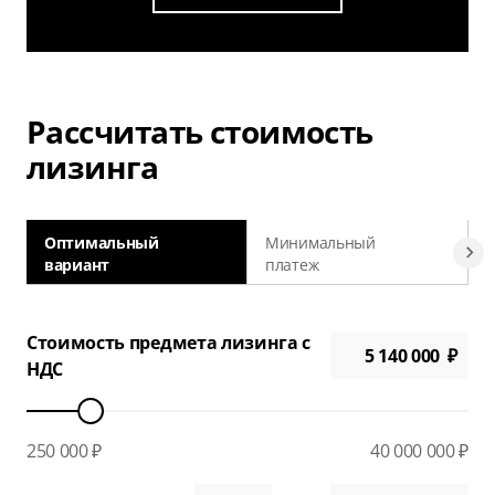
Рассчитать стоимость
лизинга
Оптимальный
Минимальный
вариант
платеж
а
Стоимость предмета лизинга с
НДС
250 000 ₽
40 000 000 ₽