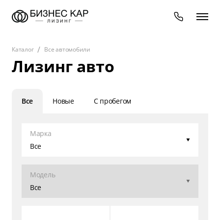
Каталог
Все автомобили
Лизинг авто
Все
Новые
С пробегом
Марка
Все
Модель
Все