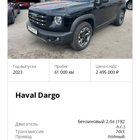
Год выпуска
Пробег
Цена с НДС
2023
61 000 км
2 495 000 ₽
Haval Dargo
бензиновый 2.0л (192
Двигатель
л.с.)
Трансмиссия
7dct
Привод
полный