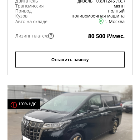
Двигатель
дизель 10.8л (245 л.с.)
Трансмиссия
мкпп
Привод
полный
Кузов
поливомоечная машина
Авто на складе
г. Москва
80 500 ₽/мес.
Лизинг платеж
Оставить заявку
100% НДС