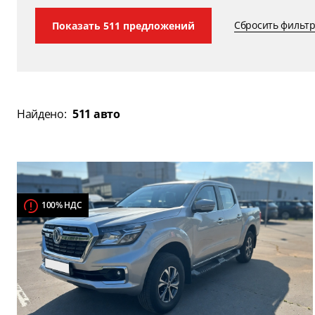
Сбросить фильт
Показать
511
предложений
Найдено:
511 авто
100% НДС