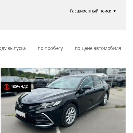
Расширенный поиск
оду выпуска
по пробегу
по цене автомобиля
100% НДС