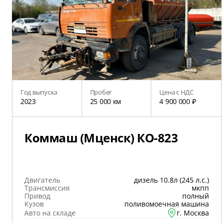
Год выпуска
Пробег
Цена с НДС
2023
25 000 км
4 900 000 ₽
Коммаш (Мценск) КО-823
Двигатель
дизель 10.8л (245 л.с.)
Трансмиссия
мкпп
Привод
полный
Кузов
поливомоечная машина
Авто на складе
г. Москва