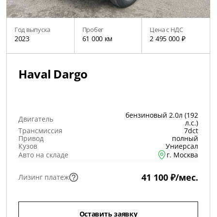
Год выпуска
Пробег
Цена с НДС
2023
61 000 км
2 495 000 ₽
Haval Dargo
бензиновый 2.0л (192
Двигатель
л.с.)
Трансмиссия
7dct
Привод
полный
Кузов
Униерсал
Авто на складе
г. Москва
41 100 ₽/мес.
Лизинг платеж
Оставить заявку