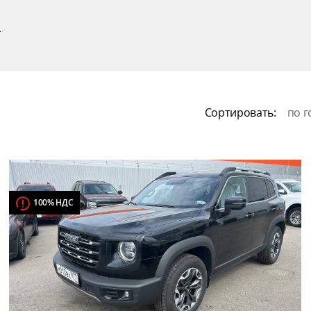
р
Сортировать:
по г
100% НДС