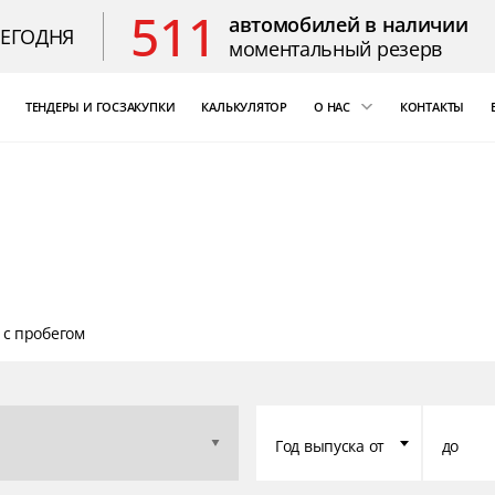
511
автомобилей в наличии
СЕГОДНЯ
моментальный резерв
ТЕНДЕРЫ И ГОСЗАКУПКИ
КАЛЬКУЛЯТОР
О НАС
КОНТАКТЫ
ощь
«Бизнес Кар Лизинг»
т Цезарь
компаний России
Благодарственные 
 с пробегом
Год выпуска от
до