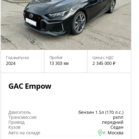
Год выпуска
Пробег
Цена с НДС
2024
13 303 км
2 345 000 ₽
GAC Empow
Двигатель
бензин 1.5л (170 л.с.)
Трансмиссия
ркпп
Привод
передний
Кузов
Седан
Авто на складе
г. Москва