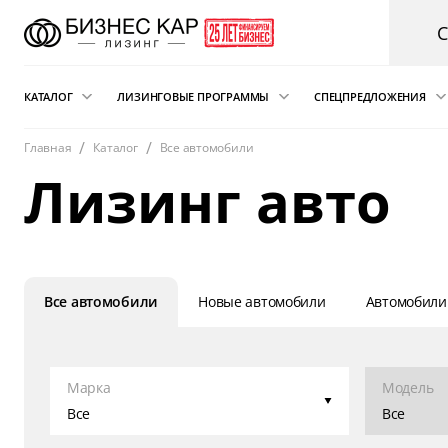
КАТАЛОГ
ЛИЗИНГОВЫЕ ПРОГРАММЫ
СПЕЦПРЕДЛОЖЕНИЯ
Главная
Каталог
Все автомобили
Новые автомобили
Финансовый лизинг
Аварийная пом
Лизинг авто
электрокарам о
Сателлит
Автомобили с пробегом
Операционная аренда
Легковые автомобили
Лизинг для ИП
Складская техника
Подписка на автомобиль
и погрузчики
Все автомобили
Новые автомобили
Автомобили
Возвратный лизинг
Грузовые автомобили
Трейд-ин автомобиля в лизинг
Спецтехника
Марка
Модель
Коммерческий транспорт
Все
Все
Автобусы