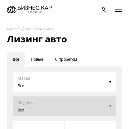
Каталог
Все автомобили
Лизинг авто
Все
Новые
С пробегом
Марка
Все
Модель
Все