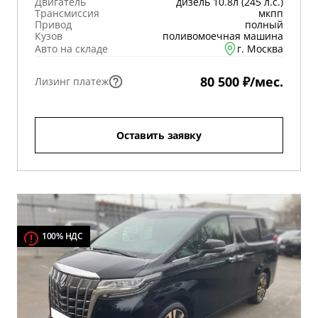
Двигатель
дизель 10.8л (245 л.с.)
Трансмиссия
мкпп
Привод
полный
Кузов
поливомоечная машина
Авто на складе
г. Москва
80 500 ₽/мес.
Лизинг платеж
Оставить заявку
100% НДС