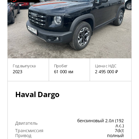
Год выпуска
Пробег
Цена с НДС
2023
61 000 км
2 495 000 ₽
Haval Dargo
бензиновый 2.0л (192
Двигатель
л.с.)
Трансмиссия
7dct
Привод
полный