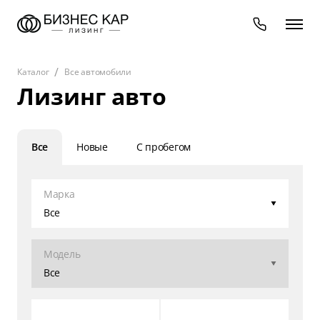
Каталог
Все автомобили
Лизинг авто
Все
Новые
С пробегом
Марка
Все
Модель
Все