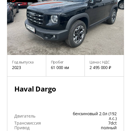
Год выпуска
Пробег
Цена с НДС
2023
61 000 км
2 495 000 ₽
Haval Dargo
бензиновый 2.0л (192
Двигатель
л.с.)
Трансмиссия
7dct
Привод
полный