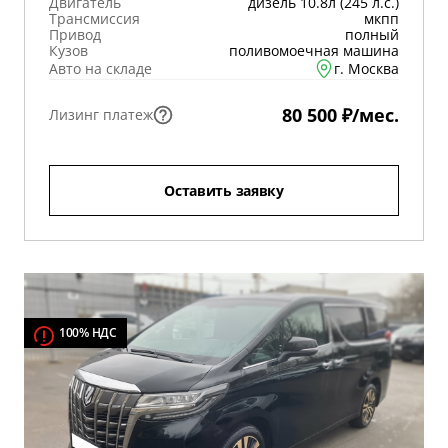
Двигатель
дизель 10.8л (245 л.с.)
Трансмиссия
мкпп
Привод
полный
Кузов
поливомоечная машина
Авто на складе
г. Москва
80 500 ₽/мес.
Лизинг платеж
Оставить заявку
100% НДС