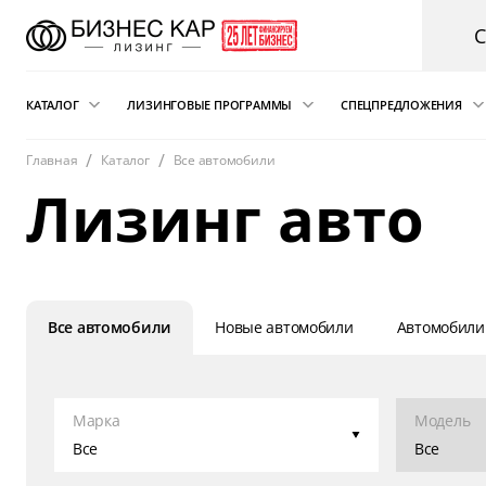
КАТАЛОГ
ЛИЗИНГОВЫЕ ПРОГРАММЫ
СПЕЦПРЕДЛОЖЕНИЯ
Главная
Каталог
Все автомобили
Новые автомобили
Финансовый лизинг
Аварийная пом
Лизинг авто
электрокарам о
Сателлит
Автомобили с пробегом
Операционная аренда
Легковые автомобили
Лизинг для ИП
Складская техника
Подписка на автомобиль
и погрузчики
Все автомобили
Новые автомобили
Автомобили
Возвратный лизинг
Грузовые автомобили
Трейд-ин автомобиля в лизинг
Спецтехника
Марка
Модель
Коммерческий транспорт
Все
Все
Автобусы