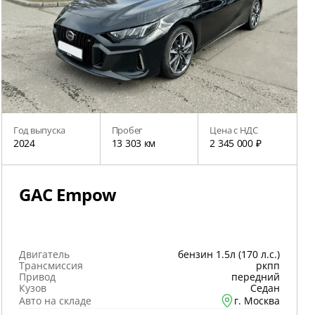
Год выпуска
Пробег
Цена с НДС
2024
13 303 км
2 345 000 ₽
GAC Empow
Двигатель
бензин 1.5л (170 л.с.)
Трансмиссия
ркпп
Привод
передний
Кузов
Седан
Авто на складе
г. Москва