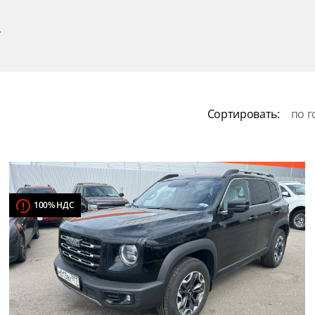
р
Сортировать:
по г
100% НДС