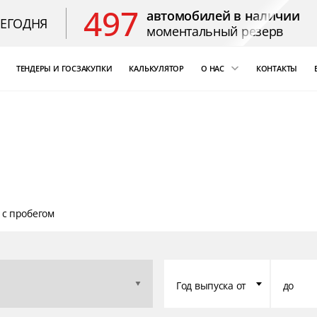
497
автомобилей в наличии
СЕГОДНЯ
моментальный резерв
ТЕНДЕРЫ И ГОСЗАКУПКИ
КАЛЬКУЛЯТОР
О НАС
КОНТАКТЫ
ощь
«Бизнес Кар Лизинг»
т Цезарь
компаний России
Благодарственные 
 с пробегом
Год выпуска от
до