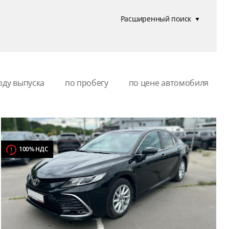
Расширенный поиск
оду выпуска
по пробегу
по цене автомобиля
100% НДС