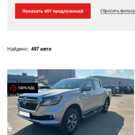
Сбросить фильт
Показать
497
предложений
Найдено:
497 авто
100% НДС