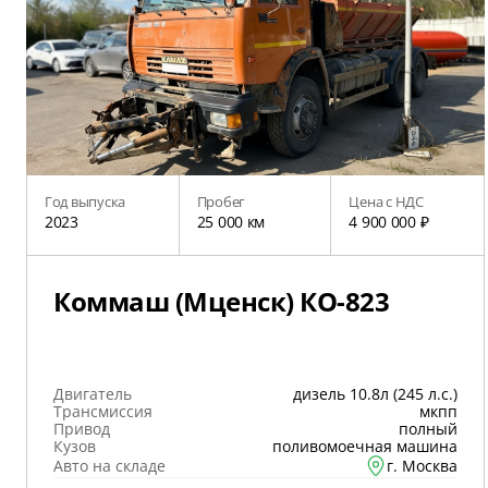
Год выпуска
Пробег
Цена с НДС
2023
25 000 км
4 900 000 ₽
Коммаш (Мценск) КО-823
Двигатель
дизель 10.8л (245 л.с.)
Трансмиссия
мкпп
Привод
полный
Кузов
поливомоечная машина
Авто на складе
г. Москва