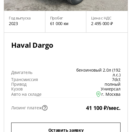
Год выпуска
Пробег
Цена с НДС
2023
61 000 км
2 495 000 ₽
Haval Dargo
бензиновый 2.0л (192
Двигатель
л.с.)
Трансмиссия
7dct
Привод
полный
Кузов
Униерсал
Авто на складе
г. Москва
41 100 ₽/мес.
Лизинг платеж
Оставить заявку