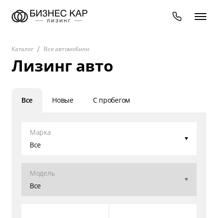
Каталог
Все автомобили
Лизинг авто
Все
Новые
С пробегом
Марка
Все
Модель
Все