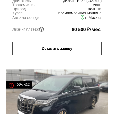
Двигатель
дизель 10.8л (245 л.с.)
Трансмиссия
мкпп
Привод
полный
Кузов
поливомоечная машина
Авто на складе
г. Москва
80 500 ₽/мес.
Лизинг платеж
Оставить заявку
100% НДС