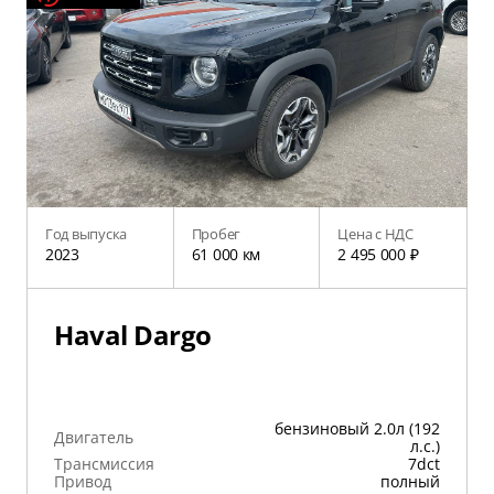
Год выпуска
Пробег
Цена с НДС
2023
61 000 км
2 495 000 ₽
Haval Dargo
бензиновый 2.0л (192
Двигатель
л.с.)
Трансмиссия
7dct
Привод
полный