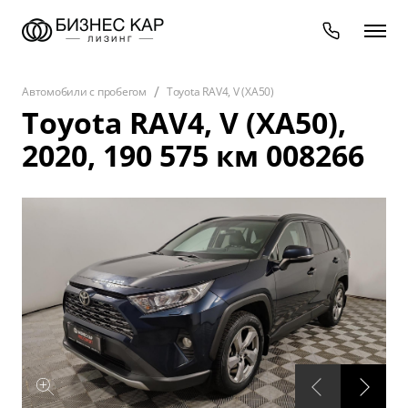
Автомобили с пробегом
Toyota RAV4, V (XA50)
Toyota RAV4, V (XA50),
2020
,
190 575 км
008266