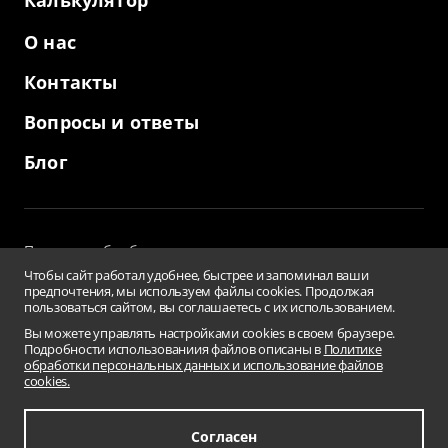
Калькулятор
О нас
Контакты
Вопросы и ответы
Блог
Политика обработки персональных данных
и использование файлов cookies
Чтобы сайт работал удобнее, быстрее и запоминал ваши
Пользовательское соглашение
предпочтения, мы используем файлы cookies. Продолжая
пользоваться сайтом, вы соглашаетесь с их использованием.
Заверения и гарантии
Противодействие коррупции
Вы можете управлять настройками cookies в своем браузере.
Подробности использованиия файлов описаны в
Политике
Условия использования информации сайта
обработки персональных данных и использование файлов
Сводная ведомость результатов проведения СОУТ
cookies.
Перечень рекомендуемых мероприятий
по улучшению условий труда
Карта сайта
Согласен