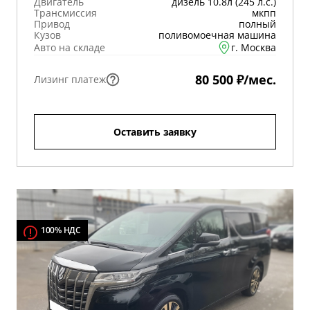
Двигатель
дизель 10.8л (245 л.с.)
Трансмиссия
мкпп
Привод
полный
Кузов
поливомоечная машина
Авто на складе
г. Москва
80 500 ₽/мес.
Лизинг платеж
Оставить заявку
100% НДС