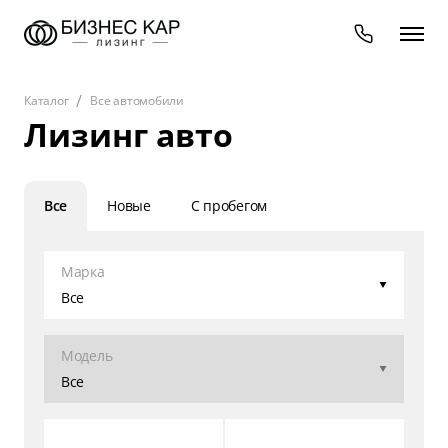
Каталог
Все автомобили
Лизинг авто
Все
Новые
С пробегом
Марка
Все
Модель
Все