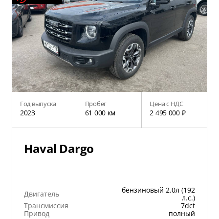
Год выпуска
Пробег
Цена с НДС
2023
61 000 км
2 495 000 ₽
Haval Dargo
бензиновый 2.0л (192
Двигатель
л.с.)
Трансмиссия
7dct
Привод
полный